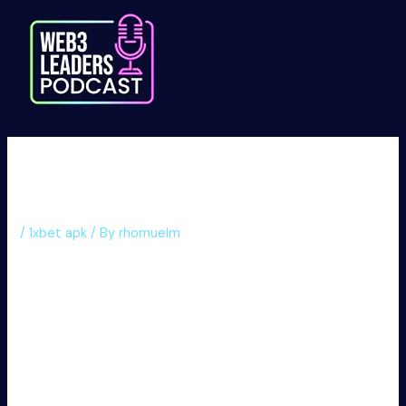
Skip
to
content
1xbet Azerbaycan Yükle Mobil
Az Indir Android I
/
1xbet apk
/ By
rhomuelm
1xbet Azerbaycan Yükle Mobil Az Indir Android Io
1xbet Azerbaycan İdman Üzrə
Onlayn Mərclər ᐉ Bukmeker
Şirkəti 1xbet Giriş ᐉ Aze 1xbet
Com