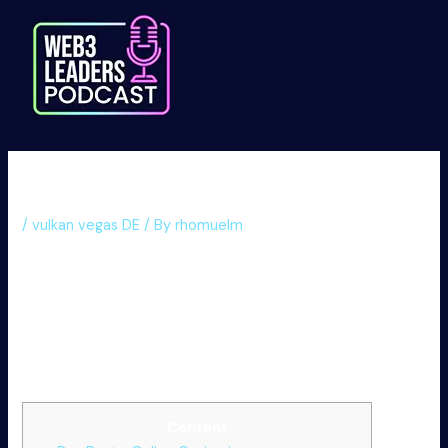
Skip
to
content
die beste Casino-App im Net
/
vulkan vegas DE
/ By
rhomuelm
die beste Casino-App im Netz
Vulkan Vegas Online Casino
Jetzt registrieren und Bonus
sichern
Content