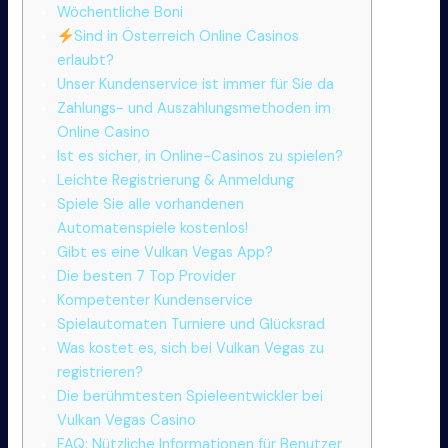
Wöchentliche Boni
Sind in Österreich Online Casinos
erlaubt?
Unser Kundenservice ist immer für Sie da
Zahlungs- und Auszahlungsmethoden im
Online Casino
Ist es sicher, in Online-Casinos zu spielen?
Leichte Registrierung & Anmeldung
Spiele Sie alle vorhandenen
Automatenspiele kostenlos!
Gibt es eine Vulkan Vegas App?
Die besten 7 Top Provider
Kompetenter Kundenservice
Spielautomaten Turniere und Glücksrad
Was kostet es, sich bei Vulkan Vegas zu
registrieren?
Die berühmtesten Spieleentwickler bei
Vulkan Vegas Casino
FAQ: Nützliche Informationen für Benutzer