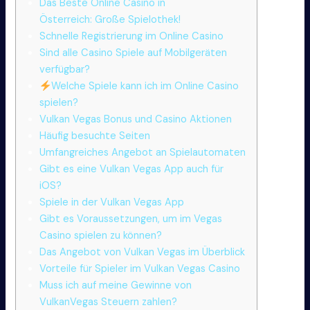
Das Beste Online Casino in
Österreich: Große Spielothek!
Schnelle Registrierung im Online Casino
Sind alle Casino Spiele auf Mobilgeräten
verfügbar?
Welche Spiele kann ich im Online Casino
spielen?
Vulkan Vegas Bonus und Casino Aktionen
Häufig besuchte Seiten
Umfangreiches Angebot an Spielautomaten
Gibt es eine Vulkan Vegas App auch für
iOS?
Spiele in der Vulkan Vegas App
Gibt es Voraussetzungen, um im Vegas
Casino spielen zu können?
Das Angebot von Vulkan Vegas im Überblick
Vorteile für Spieler im Vulkan Vegas Casino
Muss ich auf meine Gewinne von
VulkanVegas Steuern zahlen?