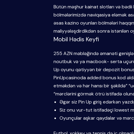
Bütün məşhur kainat slotları və bədii k
bölmələrimizdə naviqasiya eləmək asand
əsas kazino oyunları bölmələri haqqında
maliyyələşdirdikdən sonra istənilən o
Mobil Hədis Keyfi
255 AZN məbləğində əmanəti genişlə
noutbuk və ya macbook- serta uçuruml
Up oyunu qətiyyən bir depozit bonusu al
PinUpcasinoda added bonus kod əldə 
etməkdən və hər hansı bir şəkildə” “
“mərclərini görmək ötrü istifadə oluna 
Əgər siz Pin Up giriş edərkən yazd
Siz onu vur-tut istifadəçi lowest
Oyunçular aşkar qaydalar və mərc d
Futbol, xokkey və tennis də iç olmaqla