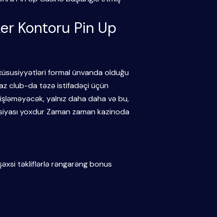
er Kontoru Pin Up
 xüsusiyyətləri formal ünvanda olduğu
 az club-da təzə istifadəçi üçün
 işləməyəcək, yalnız daha daha və bu,
rsiyası yoxdur Zaman zaman kazinoda
əxsi təkliflərlə rəngarəng bonus