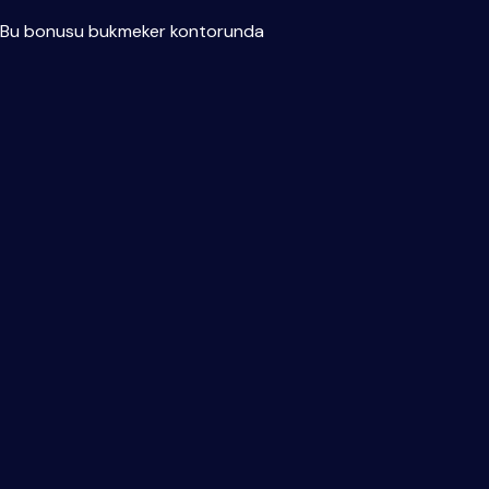
Bu bonusu bukmeker kontorunda