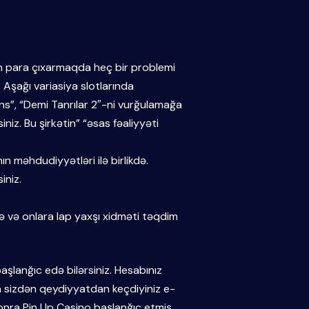
an para çıxarmaqda heç bir problemi
 Aşağı variasiya slotlarında
Şans”, “Demi Tanrılar 2″-ni vurğulamağa
iz. Bu şirkətin” “əsas fəaliyyəti
n məhdudiyyətləri ilə birlikdə.
iniz.
ə və onlara lap yaxşı xidməti təqdim
aşlanğıc edə bilərsiniz. Hesabınız
da sizdən qeydiyyatdan keçdiyiniz e-
onra Pin Up Casino başlanğıc etmiş