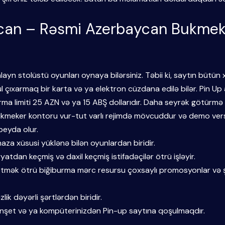
can – Rəsmi Azerbaycan Bukmek
yn stolüstü oyunları oynaya bilərsiniz. Təbii ki, saytın bütün
ul çıxarmaq bir karta və ya elektron cüzdana edilə bilər. Pin Up
rma limiti 25 AZN və ya 15 ABŞ dollarıdır. Daha seyrək götürmə
bukmeker kontoru vur-tut varlı rejimdə mövcuddur və demo ve
 peyda olur.
aza xüsusi yüklənə bilən oyunlardan biridir.
tdan keçmiş və daxil keçmiş istifadəçilər ötrü işləyir.
 etmək ötrü biğiburma mərc resursu çoxsaylı promosyonlar və ş
lik dəyərli şərtlərdən biridir.
lanşet və ya kompüterinizdən Pin-up saytına qoşulmaqdır.