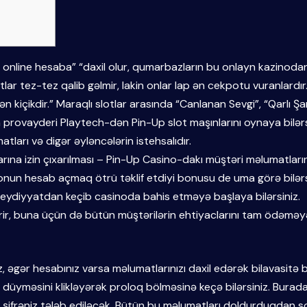
up online hesaba” “daxil olur, qumarbazların bu onlayn kazinod
ar tez-tez qalib gəlmir, lakin onlar lap ən cekpotu vuranlardır.
tən kiçikdir.” Maraqlı slotlar arasında “Canlanan Sevgi”, “Qarlı 
provayderi Playtech-dən Pin-Up slot maşınlarını oynaya bilərsin
ları və digər əyləncələrin istehsalıdır.
ına izin çıxarılması – Pin-Up Casino-dakı müştəri məlumatlarını
nun hesab açmaq ötrü təklif etdiyi bonusu de uma görə bilərs
 qeydiyyatdan keçib casinoda bahis etməyə başlaya bilərsiniz.
verir, buna üçün də bütün müştərilərin ehtiyaclarını tam ödəməy
, əgər hesabınız varsa məlumatlarınızı daxil edərək bilavasitə b
ş düyməsini klikləyərək proloq bölməsinə keçə bilərsiniz. Bura
 şifrəniz tələb ediləcək. Bütün bu məlumatları doldurduqdan s