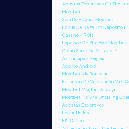
Apostas Esportivas On The Int
Mostbet
Sala De Pôquer Mostbet
Bônus De 100% Em Depósito Pr
Cassino + 70fs
Espelhos Do Site Weil Mostbet
Como Sacar Na Mostbet?
As Principais Regras
App No Android
Mostbet-də Bonuslar
Processo De Verificação Weil C
Mostbet Müştəri Dəstəyi
Mostbet: To Site Oficial Ag Líde
Apostas Esportivas
Baixar No Ios
F12 Casino
Advantages From The Terme Co