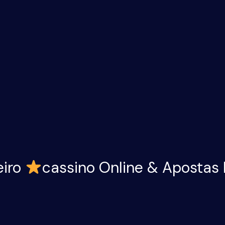
eiro
cassino Online & Apostas