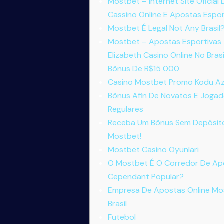
Mostbet – Internet Site Oficial 
Cassino Online E Apostas Espor
Mostbet É Legal Not Any Brasil
Mostbet – Apostas Esportivas
Elizabeth Casino Online No Bras
Bônus De R$15 000
Casino Mostbet Promo Kodu A
Bônus Afin De Novatos E Jogad
Regulares
Receba Um Bônus Sem Depósit
Mostbet!
Mostbet Casino Oyunlari
O Mostbet É O Corredor De Ap
Cependant Popular?
Empresa De Apostas Online Mo
Brasil
Futebol