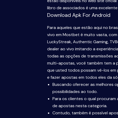
estão disponíveis no web site oficial
libro de associados é uma excelente 
Download Apk For Android
Para aqueles que estão aqui no bras
vivo em Mostbet é muito vasta, com 
LuckyStreak, Authentic Gaming, TVBe
dealer ao vivo imitando a experiênci
todas as opções de transmissões ao 
multi-apostas, você também tem a po
que usted todos possam vê-los em pa
e fazer apostas em todos eles da só
Buscando oferecer as melhores opç
possibilidades ao todo.
Para os clientes o qual procuram 
de apostas nesta categoria.
Contudo, também é possível apost