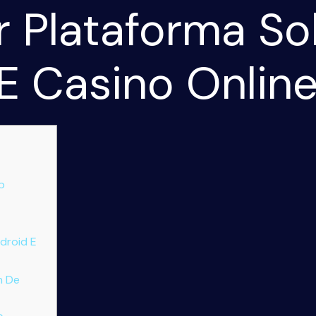
r Plataforma So
E Casino Onlin
b
droid E
n De