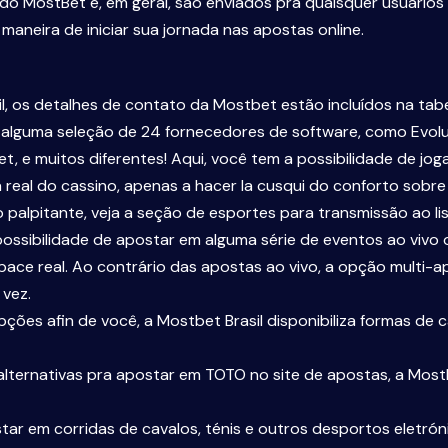
 do MostBet e, em geral, são enviados pra quaisquer usuários 
maneira de iniciar sua jornada nas apostas online.
il, os detalhes de contato da Mostbet estão incluídos na tab
alguma seleção de 24 fornecedores de software, como Evolut
t, e muitos diferentes! Aqui, você tem a possibilidade de jo
a real do cassino, apenas a hacer la cusqui do conforto sobre
palpitante, veja a seção de esportes para transmissão ao l
ssibilidade de apostar em alguma série de eventos ao vivo o
ce real. Ao contrário das apostas ao vivo, a opção multi-ap
 vez.
ões afin de você, a Mostbet Brasil disponibiliza formas de 
alternativas pra apostar em TOTO no site de apostas, a Most
ar em corridas de cavalos, ténis e outros desportos eletrón