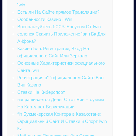
1win
Есть ли На Сайте прямое Трансляции?
Особенности Казино 1 Win
Воспользуйтесь 500% Бонусом От 1win
соленск Скачать Приложение 1вин Бк Для
Айфона?
Казино 1win: Регистрация, Вход На
официального Сайт Или Зеркало
Основные Характеристики официального
Сайта 1win
Регистрация в” “официальном Сайте Ван
Вин Казино
Ставки На Киберспорт
напрашивается Денег С тот Вин – суммы
На Карту нет Верификации
“in Букмекерская Контора в Казахстане:
Официальный Сайт И Ставки и Спорт 1win
Kz