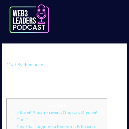
Skip
to
content
официальный Сайт 1win
/
1w
/ By
rhomuelm
1win Официальный Сайт
Букмекерской Конторы 1вин
Content
в Какой Валюте можно Открыть Игровой
Счет?
Служба Поддержки Клиентов В Казино