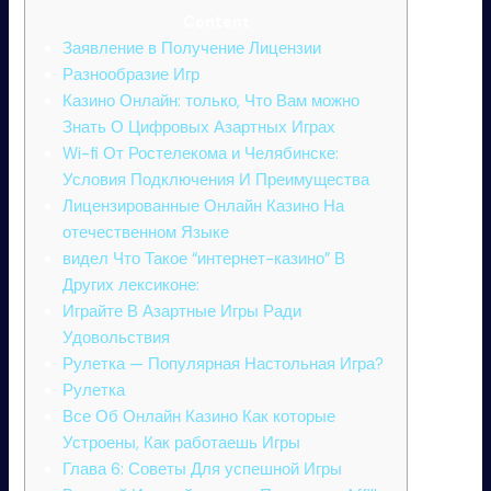
Content
Заявление в Получение Лицензии
Разнообразие Игр
Казино Онлайн: только, Что Вам можно
Знать О Цифровых Азартных Играх
Wi-fi От Ростелекома и Челябинске:
Условия Подключения И Преимущества
Лицензированные Онлайн Казино На
отечественном Языке
видел Что Такое “интернет-казино” В
Других лексиконе:
Играйте В Азартные Игры Ради
Удовольствия
Рулетка — Популярная Настольная Игра?
Рулетка
Все Об Онлайн Казино Как которые
Устроены, Как работаешь Игры
Глава 6: Советы Для успешной Игры