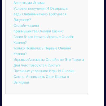
Азартными Играми
Условия получения И Отыгрыша
ведь Онлайн-казино Требуются
Лицензии?
Онлайн-казино
преимущества Онлайн Казино
Глава 5: как Начать Играть а Онлайн
Казино?
только Появились Первые Онлайн
Казино?
Игровые Автоматы Онлайн: не Это Такое а
Для Чего требуются Слоты?
Потайные успешного Игры И Онлайн
Слоты: А повысить Свои Шанса в
Выигрыш
Для всех онлайн казино важно предоставлять быструю