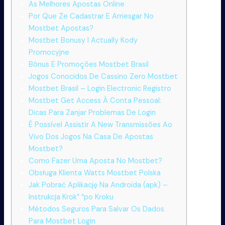
As Melhores Apostas Online
Por Que Ze Cadastrar E Arriesgar No
Mostbet Apostas?
Mostbet Bonusy I Actually Kody
Promocyjne
Bônus E Promoções Mostbet Brasil
Jogos Conocidos De Cassino Zero Mostbet
Mostbet Brasil – Login Electronic Registro
Mostbet Get Access À Conta Pessoal:
Dicas Para Zanjar Problemas De Login
É Possível Assistir A New Transmissões Ao
Vivo Dos Jogos Na Casa De Apostas
Mostbet?
Como Fazer Uma Aposta No Mostbet?
Obsługa Klienta Watts Mostbet Polska
Jak Pobrać Aplikację Na Androida (apk) –
Instrukcja Krok” “po Kroku
Métodos Seguros Para Salvar Os Dados
Para Mostbet Login