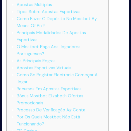
Apostas Múltiplas
Tipos Sobre Apostas Esportivas
Como Fazer O Depósito No Mostbet By
Means Of Pix?
Principais Modalidades De Apostas
Esportivas
O Mostbet Paga Aos Jogadores
Portugueses?
As Principais Regras
Apostas Esportivas Virtuais
Como Se Registar Electronic Começar A
Jogar
Recursos Em Apostas Esportivas
Bônus Mostbet Elizabeth Ofertas
Promocionais
Processo De Verificação Ag Conta
Por Os Quais Mostbet Não Está
Funcionando?