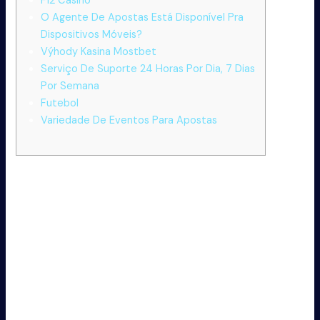
F12 Casino
O Agente De Apostas Está Disponível Pra
Dispositivos Móveis?
Výhody Kasina Mostbet
Serviço De Suporte 24 Horas Por Dia, 7 Dias
Por Semana
Futebol
Variedade De Eventos Para Apostas
A operadora pede que operating-system seus usuários
enviam documentos para a comprovação de identidade
logo depois la cual o cadastro é concluído. Nesta
Trampolín, não faltam variedades e tipos para palpites
para você escolher, se” “divertir e conseguir bons retornos.
Sim, the Mostbet oferece transmissão de vídeo sobre
alguns eventos principales.
Os principais tipos de apostas esportivas são because
simples, expressas elizabeth de sistema. Cada um desses