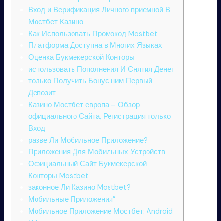
Вход и Верификация Личного приемной В
Мостбет Казино
Как Использовать Промокод Mostbet
Платформа Доступна в Многих Языках
Оценка Букмекерской Конторы
использовать Пополнения И Снятия Денег
только Получить Бонус ним Первый
Депозит
Казино Мостбет европа – Обзор
официального Сайта, Регистрация только
Вход
разве Ли Мобильное Приложение?
Приложения Для Мобильных Устройств
Официальный Сайт Букмекерской
Конторы Mostbet
законное Ли Казино Mostbet?
Мобильные Приложения”
Мобильное Приложение Мостбет: Android