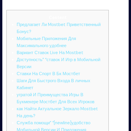
Content
Предлагает Ли Mostbet Приветственный
Бонус?
Мобильные Приложения Для
Максимального удобнее
Вариант Ставок Live На Mostbet
Доступность” “ставок И Игр в Мобильной
Версии
Ставки На Спорт В Бк Мостбет
Шаги Для Быстрого Входа В личных
Кабинет
угратой И Преимущества Игры В
Букмекере Мостбет Для Всех Игроков
как Найти Актуальное Зеркало Mostbet
На день?
Служба помощи” “[newline]удобство
Мобильной Версии И Приложения