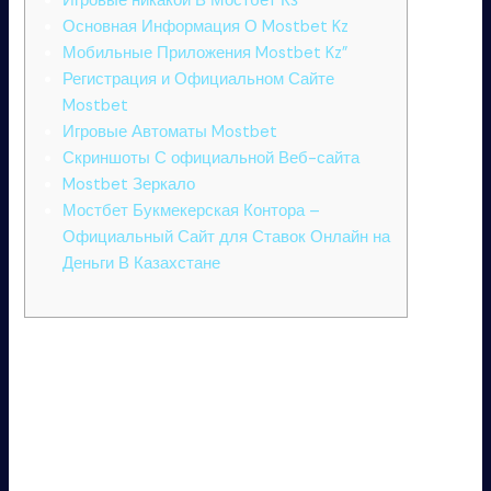
Игровые никакой В Мостбет Кз
Основная Информация О Mostbet Kz
Мобильные Приложения Mostbet Kz”
Регистрация и Официальном Сайте
Mostbet
Игровые Автоматы Mostbet
Скриншоты С официальной Веб-сайта
Mostbet Зеркало
Мостбет Букмекерская Контора –
Официальный Сайт для Ставок Онлайн на
Деньги В Казахстане
Сфера казино шустро растет, и с каждым днем появится
больше площадок, соленск можно играть а деньги. Есть
масса новых ресурсов, них заслуживают внимания, даже
есть и те, которые уже сумели себя зарекомендовать.
Турниры проходят регулярно, и самые крупные выигрыши
могут быть получение после окончания годового или