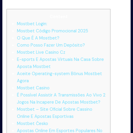
Content
Mostbet Login:
Mostbet Código Promocional 2025
O Que É A Mostbet?
Como Posso Fazer Um Depósito?
Mostbet Live Casino Cz
E-sports E Apostas Virtuais Na Casa Sobre
Aposta Mostbet
Aceite Operating-system Bônus Mostbet
Agora
Mostbet Casino
É Possível Assistir A Transmissões Ao Vivo 2
Jogos Na Incapere De Apostas Mostbet?
Mostbet – Site Oficial Sobre Cassino
Online E Apostas Esportivas
Mostbet Česko
Apostas Online Em Esportes Populares No