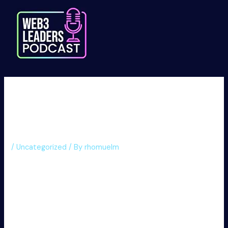
Skip
to
content
Mostbet Brasil: Web Site Oficial,
Inscrição, Bônus 15 000r$
Entrar
/
Uncategorized
/ By
rhomuelm
Mostbet ᐉ Bônus De Boas-
vindas R$5555 ᐉ Oficial
Mostbet Gambling
Establishment Br