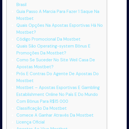
Brasil
Guia Passo A Marcia Para Fazer 1 Saque Na
Mostbet
Quais Opções Na Apostas Esportivas Há No
Mostbet?
Código Promocional Da Mostbet
Quais São Operating-system Bônus E
Promoções Da Mostbet?
Como Se Suceder No Site Weil Casa De
Apostas Mostbet?
Prós E Contras Do Agente De Apostas Do
Mostbet
Mostbet – Apostas Esportivas E Gambling
Establishment Online No País E Do Mundo
Com Bônus Para R$15 000
Classificação Da Mostbet
Comece A Ganhar Através Da Mostbet
Licença Oficial