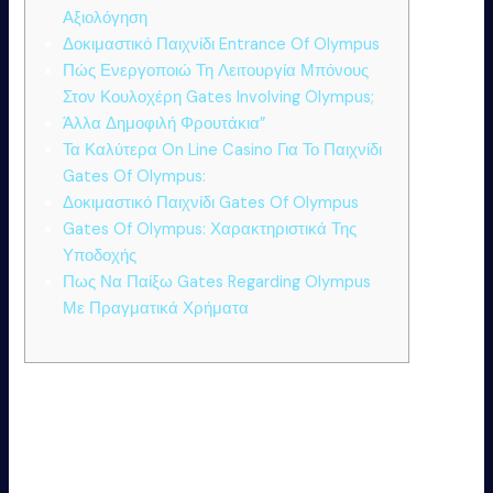
Αξιολόγηση
Δοκιμαστικό Παιχνίδι Entrance Of Olympus
Πώς Ενεργοποιώ Τη Λειτουργία Μπόνους
Στον Κουλοχέρη Gates Involving Olympus;
Άλλα Δημοφιλή Φρουτάκια”
Τα Καλύτερα On Line Casino Για Το Παιχνίδι
Gates Of Olympus:
Δοκιμαστικό Παιχνίδι Gates Of Olympus
Gates Of Olympus: Χαρακτηριστικά Της
Υποδοχής
Πως Να Παίξω Gates Regarding Olympus
Με Πραγματικά Χρήματα
Τα σύμβολα είναι το ζητούμενο στο gameplay του Gates of
Olympus, αφού δεν υπάρχουν γραμμές πληρωμής.
Αντιθέτως, ζητάτε τον απαιτούμενο αριθμό συμβόλων -8 ή
περισσότερα- ώστε να έχετε μια νίκη και τα σύμβολα να