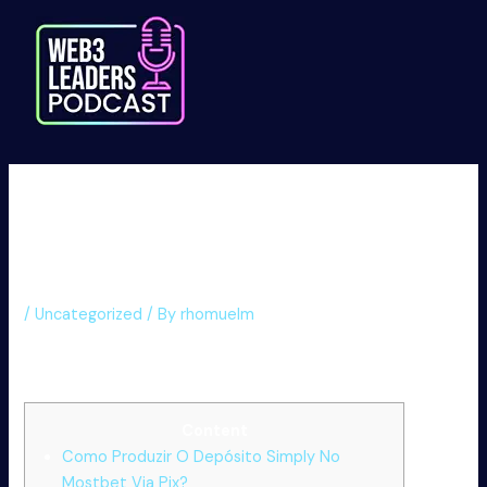
Skip
to
content
Mostbet Brasil: Site Estatal,
Inscrição, Bônus 15 000r$
Entrar
/
Uncategorized
/ By
rhomuelm
“Sign In Mostbet Guia
Content
Como Produzir O Depósito Simply No
Mostbet Via Pix?