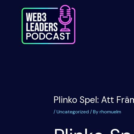
Skip
to
content
Plinko Spel: Att Fr
/
Uncategorized
/ By
rhomuelm