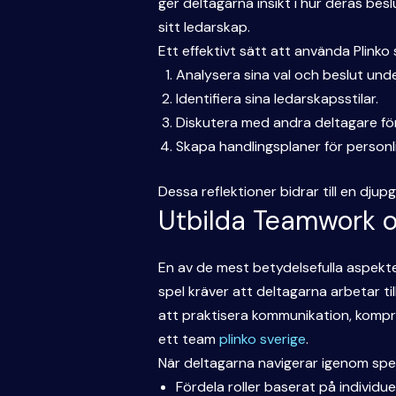
ger deltagarna insikt i hur deras be
sitt ledarskap.
Ett effektivt sätt att använda Plinko
Analysera sina val och beslut unde
Identifiera sina ledarskapsstilar.
Diskutera med andra deltagare för
Skapa handlingsplaner för personli
Dessa reflektioner bidrar till en dj
Utbilda Teamwork 
En av de mest betydelsefulla aspekte
spel kräver att deltagarna arbetar 
att praktisera kommunikation, kompro
ett team
plinko sverige
.
När deltagarna navigerar igenom spele
Fördela roller baserat på individuel