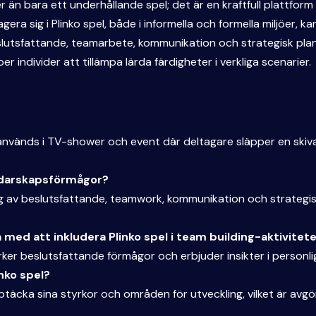
 än bara ett underhållande spel; det är en kraftfull plattform 
a sig i Plinko spel, både i informella och formella miljöer, k
slutsfattande, teamarbete, kommunikation och strategisk plan
er individer att tillämpa lärda färdigheter i verkliga scenarier.
 används i TV-shower och event där deltagare släpper en skiva
ledarskapsförmågor?
 av beslutsfattande, teamwork, kommunikation och strategisk 
na med att inkludera Plinko spel i team building-aktivitet
rker beslutsfattande förmågor och erbjuder insikter i personlig
inko spel?
ptäcka sina styrkor och områden för utveckling, vilket är avg