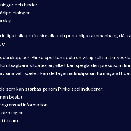
ningar och hinder.
rliga dialoger.
rslag.
rliga i alla professionella och personliga sammanhang där sa
de
ledarskap, och Plinko spel kan spela en viktig roll i att utvec
förutsägbara situationer, vilket kan spegla den press som finn
sina val i spelet, kan deltagarna finslipa sin förmåga att be
de som kan stärkas genom Plinko spel inkluderar:
nnan beslut.
begränsad information.
strategier.
itt team.