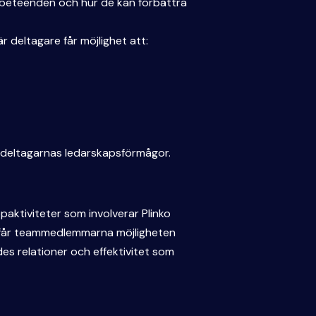
na beteenden och hur de kan förbättra
 deltagare får möjlighet att:
a deltagarnas ledarskapsförmågor.
aktiviteter som involverar Plinko
g får teammedlemmarna möjligheten
es relationer och effektivitet som