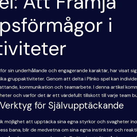
el: Att Främja
psförmågor i
iviteter
 för sin underhållande och engagerande karaktär, har visat sig 
a gruppaktiviteter. Genom att delta i Plinko spel kan individe
ttande, kommunikation och teamarbete. I denna artikel kommer
ter och varför det är ett värdefullt tillskott till varje team bu
 Verktyg för Självupptäckande
nik möjlighet att upptäcka sina egna styrkor och svagheter i
ss bana, blir de medvetna om sina egna instinkter och reakti