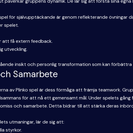
slut påverkar gruppens dynamik. De lär sig att förstå sina eg
 spel för självupptäckande är genom reflekterande övningar där
r spelet.
 att få extern feedback.
g utveckling.
upgående insikt och personlig transformation som kan förbättr
och Samarbete
rna av Plinko spel är dess förmåga att främja teamwork. Grupp
tillsammans för att nå ett gemensamt mål. Under spelets gån
miss och samarbete. Detta bidrar till att stärka deras inbörd
ts utmaningar, lär de sig att:
la styrkor.