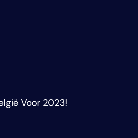
lgië Voor 2023!