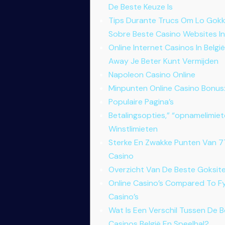
De Beste Keuze Is
Tips Durante Trucs Om Lo Gok
Sobre Beste Casino Websites In
Online Internet Casinos In Belgi
Away Je Beter Kunt Vermijden
Napoleon Casino Online
Minpunten Online Casino Bonus
Populaire Pagina’s
Betalingsopties,” “opnamelimie
Winstlimieten
Sterke En Zwakke Punten Van 
Casino
Overzicht Van De Beste Goksit
Online Casino’s Compared To F
Casino’s
Wat Is Een Verschil Tussen De 
Casinos België En Speelhal?