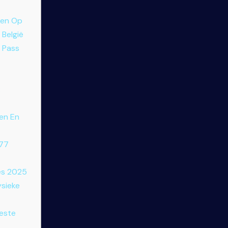
ken Op
 België
ë Pass
:
ten En
777
es 2025
ysieke
Beste