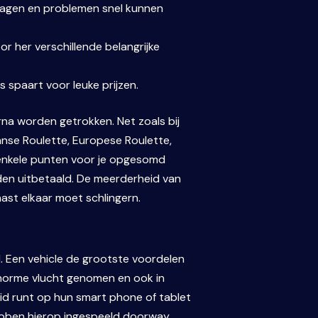
 vragen en problemen snel kunnen
 or her verschillende belangrijke
 spaart voor leuke prijzen.
arna worden getrokken. Net zoals bij
aanse Roulette, Europese Roulette,
 enkele punten voor je opgesomd
rden uitbetaald. De meerderheid van
st elkaar moet schlingern.
 Een vehicle de grootste voordelen
 enorme vlucht genomen en ook in
heid runt op hun smart phone of tablet
hebben hierop ingespeeld doorway