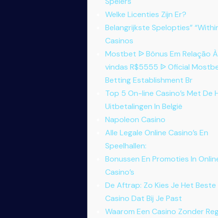
Spelers
Welke Licenties Zijn Er?
Belangrijkste Spelopties” “Withi
Casinos
Mostbet ᐉ Bônus Em Relação À
vindas R$5555 ᐉ Oficial Mostb
Betting Establishment Br
Top 5 On-line Casino’s Met De
Uitbetalingen In België
Napoleon Casino
Alle Legale Online Casino’s En
Speelhallen:
Bonussen En Promoties In Onlin
Casino’s
De Aftrap: Zo Kies Je Het Beste
Casino Dat Bij Je Past
Waarom Een Casino Zonder Regi