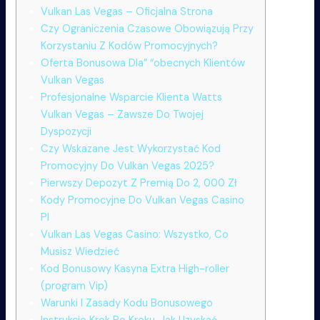
Vulkan Las Vegas – Oficjalna Strona
Czy Ograniczenia Czasowe Obowiązują Przy
Korzystaniu Z Kodów Promocyjnych?
Oferta Bonusowa Dla” “obecnych Klientów
Vulkan Vegas
Profesjonalne Wsparcie Klienta Watts
Vulkan Vegas – Zawsze Do Twojej
Dyspozycji
Czy Wskazane Jest Wykorzystać Kod
Promocyjny Do Vulkan Vegas 2025?
Pierwszy Depozyt Z Premią Do 2, 000 Zł
Kody Promocyjne Do Vulkan Vegas Casino
Pl
Vulkan Las Vegas Casino: Wszystko, Co
Musisz Wiedzieć
Kod Bonusowy Kasyna Extra High-roller
(program Vip)
Warunki I Zasady Kodu Bonusowego