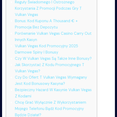
Reguły Świadomego I Ostrożnego
Korzystania Z Promocji Podczas Gry T
Vulkan Vegas
Bonus: Kod Kuponu A Thousand € +
Promocja Bez Depozytu
Porównanie Vulkan Vegas Casino Carry Out
Innych Kasyn
Vulkan Vegas Kod Promocyjny 2025
Darmowe Spiny I Bonusy
Czy W Vulkan Vegas Są Także Inne Bonusy?
Jak Skorzystać Z Kodu Promocyjnego T
Vulkan Vegas?
Czy Do Ofert T Vulkan Vegas Wymagany
Jest Kod Bonusowy Kasyna?
Bezpieczny Hazard W Kasynie Vulkan Vegas
Z Kodami
Chcę Grać Wyłącznie Z Wykorzystaniem
Mojego Telefonu Bądź Kod Promocyjny
Będzie Działał?