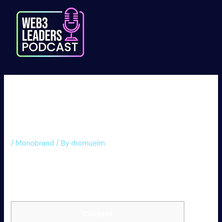
Skip
to
content
Savaspin Casino On The Web ️
Sito Graduato Del Casinò Sava
Spin In Italia
/
Monobrand
/ By
rhomuelm
Ottieni Il Tuo Benefit E Gioca
Oggi Stesso!
Content