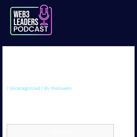
Skip
to
content
1win Chicken Ile Sınırsız Heyecan
Ve Lüks Dünyasına Biletiniz 1
Earn”
/
Uncategorized
/ By
rhomuelm
1win Azerbaycan Rəsmi Veb
Saytı Giriş Yüklə
Content