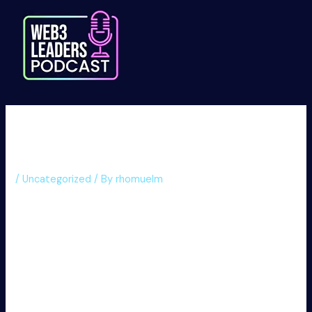
Skip
to
content
Jak wypłacić pieniądze z
Slottica Casino w weekend?
/
Uncategorized
/ By
rhomuelm
Jak wypłacić pieniądze z
Slottica Casino w weekend?
Wypłacanie pieniędzy z Slottica Casino w weekend to
proces, który może wywoływać pewne wątpliwości,
zwłaszcza dla nowych użytkowników. W tym artykule