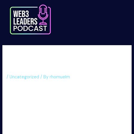
Skip
to
content
Игровые Автоматы Бесплатно
Коллекция Демо Слотов
/
Uncategorized
/ By
rhomuelm
Игровые Автоматы
Бесплатно Коллекция Демо
Слотов
Многие игроки предпочитают сначала попробовать слот
бесплатно, прежде чем переходить к ставкам на