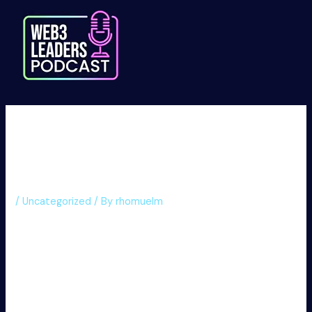
Skip
to
content
Monopoly Live im Test: Die
Evolution Gaming Shows im
Hugo Casino analysiert
/
Uncategorized
/ By
rhomuelm
Monopoly Live im Test: Die
Evolution Gaming Shows im
Hugo Casino analysiert