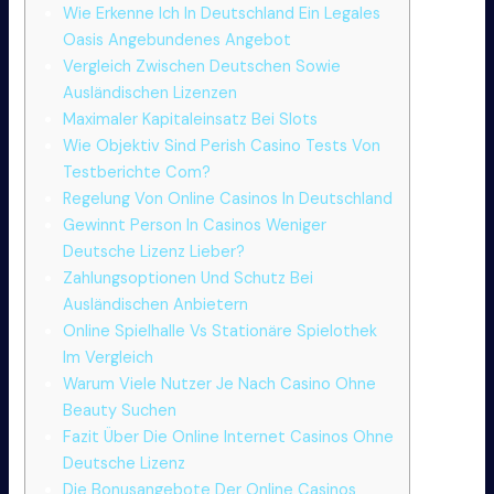
Wie Erkenne Ich In Deutschland Ein Legales
Oasis Angebundenes Angebot
Vergleich Zwischen Deutschen Sowie
Ausländischen Lizenzen
Maximaler Kapitaleinsatz Bei Slots
Wie Objektiv Sind Perish Casino Tests Von
Testberichte Com?
Regelung Von Online Casinos In Deutschland
Gewinnt Person In Casinos Weniger
Deutsche Lizenz Lieber?
Zahlungsoptionen Und Schutz Bei
Ausländischen Anbietern
Online Spielhalle Vs Stationäre Spielothek
Im Vergleich
Warum Viele Nutzer Je Nach Casino Ohne
Beauty Suchen
Fazit Über Die Online Internet Casinos Ohne
Deutsche Lizenz
Die Bonusangebote Der Online Casinos