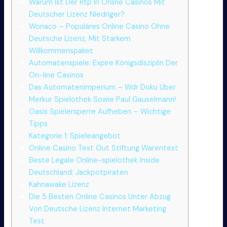
Warum Ist Der Rtp In Online Casinos Mit
Deutscher Lizenz Niedriger?
Wonaco – Populäres Online Casino Ohne
Deutsche Lizenz, Mit Starkem
Willkommenspaket
Automatenspiele: Expire Königsdisziplin Der
On-line Casinos
Das Automatenimperium – Wdr Doku Über
Merkur Spielothek Sowie Paul Gauselmann!
Oasis Spielersperre Aufheben – Wichtige
Tipps
Kategorie 1: Spieleangebot
Online Casino Test Out Stiftung Warentest
Beste Legale Online-spielothek Inside
Deutschland: Jackpotpiraten
Kahnawake Lizenz
Die 5 Besten Online Casinos Unter Abzug
Von Deutsche Lizenz Internet Marketing
Test