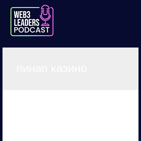
Skip
to
content
пинап казино
Пин Ап Казино В Казахстане
ᐉ Вход На Официальный
{сайт|ресурс|веб-сайт} Pin
Up Kz