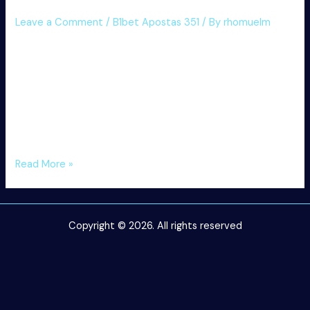
Leave a Comment
/
B1bet Apostas 351
/ By
rhomuelm
Isto é feito através de meio de o bajo de dados
criptografado e inmune durante senha, localizado em uma
rede alegre y saludable através de trás de o software
program em relação à firewall de última geração. Embora
while nomenclaturas sejam while mesmas, a enorme
diferença entre estes títulos de baccarat do B1Bet
cassino, é …
B1bet
Read More »
Fecha
Acordo
Possuindo
Copyright © 2026. All rights reserved
1
De
Maiores
Gestores
De