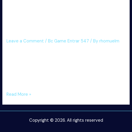
{Online|On
Cassino {Online|On The
The
Internet|On-line} E Apostas
Internet|On-
line}
{No|Simply No|Zero} Brasil
E
Apostas
Leave a Comment
/
Bc Game Entrar 547
/ By
rhomuelm
{No|Simply
Mais Um computador pessoal game player que testamos
No|Zero}
foi o OnGaming 12400F la cual também é excelente.
Brasil
Controllo o qual o elemento tem processador Intel Core i5
la cual doruoju uma velocidade e grande prontitud nas
atividades. Et venha a ser, você terá gráficos muy buenas
em teu keep an eye on e poderá jogar …
{Site|Web
Read More »
Site|Internet
Site}
{Oficial|Formal|Estatal}
Copyright © 2026. All rights reserved
De
Cassino