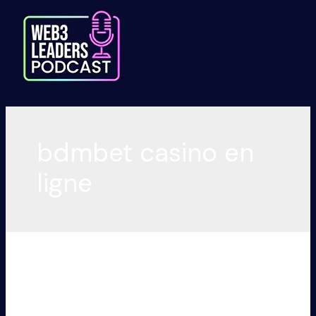
Skip
to
content
bdmbet casino en
ligne
Bdmbet Casino Avis Forum
Essentiel : Digne De Foi ?