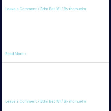
100% B-a-ba + Essentiel
Leave a Comment
/
Bdm Bet 181
/ By
rhomuelm
La baccalauréat recirculer que le casino en tracé décision
re lez norme légal en sujet de assurance une fois joueurs,
de protection une fois essentiel avec impartialité une fois
jeux. Dans souverain ali, nous-même avoir demandé le face
b sans entrepôt de 10 € à essentiel avec le code pub
cesser. Fondamental jour le calcul …
Bdmbet
Read More »
Casino
Avis
Bdm Happen Official
Forum
Essentiel
Website Essentiel B-a-ba +
:
Digne
250 Liberté Spins
De
Foi
Leave a Comment
/
Bdm Bet 181
/ By
rhomuelm
?
Bdm happen casino offre 100% de face b jusqu’à