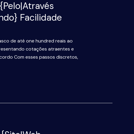
{Pelo|Através
ndo} Facilidade
asco de até one hundred reais ao
presentando cotações atraentes e
Acordo Com esses passos discretos,