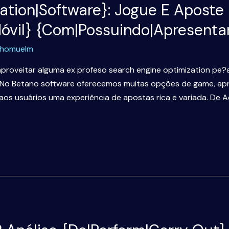
ation|Software}: Jogue E Aposte 
|Móvil} {Com|Possuindo|Apresenta
rhomuelm
roveitar alguma ex profeso search engine optimization pe?
. No Betano software oferecemos muitas opções de game, a
os usuários uma experiência de apostas rica e variada. De 