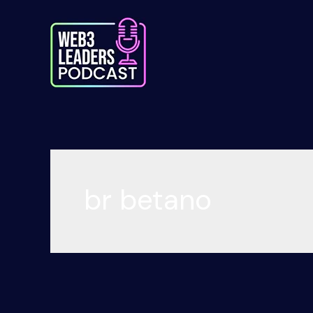
Skip
to
content
br betano