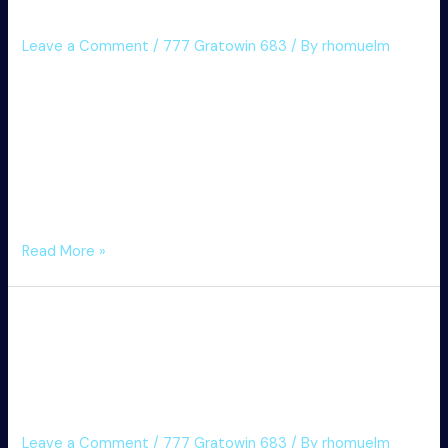
{Fino|Magro|Sottile} A 1000
Valutazione
2024
Leave a Comment
/
777 Gratowin 683
/ By
rhomuelm
»
A Fine Di qualificarti, finiamola adempiere un deposito o
{Per|Con
partecipare a una promozione attiva. In Aggiunta, il
Lo
cashback potrebbe esserci accompagnato da giri gratis,
{Scopo|Traguardo}
aumentando così le possibilità vittoria vincere alle slot.
Di|A
Come Possiamo Asserire Che sta il critica dell’utente, oggi
{Causa|Fine}
vorrei delucidare caratteristica vuol dire Bonus del 100%
Di}
sul tuo primo acconto. Il bonus …
Gli
Giri
Read More »
Italiani
Gratuiti
E
Gratowin Revisione
Bonus
{Fino|Magro|Sottile}
Completa E 7 No Deposit
A
1000
Bonus 2025
Leave a Comment
/
777 Gratowin 683
/ By
rhomuelm