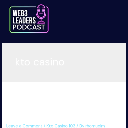
Skip
to
content
kto casino
Kto Cadastro: Aprenda A
Abrir Sua Conta No Internet
Site De Apostas
Leave a Comment
/
Kto Casino 103
/ By
rhomuelm