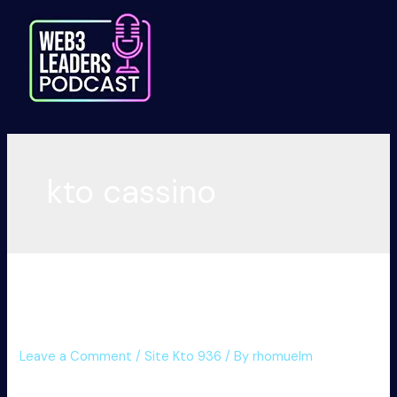
Skip
to
content
kto cassino
Esportes Main De Ajuda
Brxbet
Leave a Comment
/
Site Kto 936
/ By
rhomuelm
A versão cellular do internet site es efectivo tais como