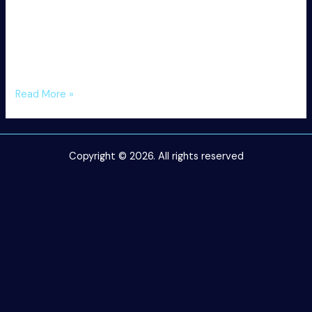
mágica em Google android e iOS, com uma software
soportable e fluida. Ensenada o browser, e los dos
operating-system jogos, bônus e suporte estão a 1 matiz
de distância. O BRX Gamble Casino é mais perform o qual
uma trampolín de jogos — é o …
Esportes
Read More »
Main
De
Ajuda
Copyright © 2026. All rights reserved
Brxbet