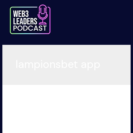
Skip
to
content
lampionsbet app
Lampions
{Bet|Wager|Gamble} É
Confiavel? Análise
{Das|Dieses|Dasjenige}