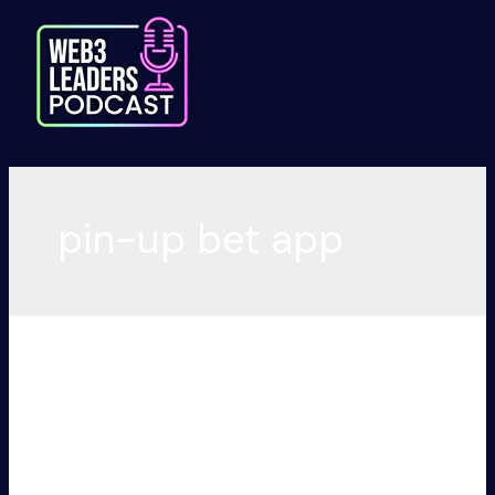
Skip
to
content
pin-up bet app
Apostas Esportivas
{Online|On The Internet|On-
line} {Login|Sign In|Logon}
Bônus De R$ {1|One|Just