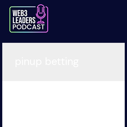
Skip
to
content
pinup betting
{Official|Recognized|Establis
hed} {Site|Web Site|Internet
Site} {Of|Associated
With|Regarding} Pinup