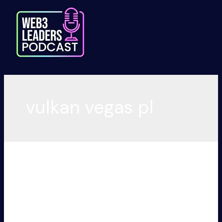
Skip
to
content
vulkan vegas pl
Vulkan Vegas ️
{Legalne|Ustawowe} Polskie
Kasyno ️ Bonusy {1500|Tysiąc
Pięćset}