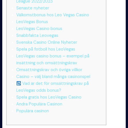
League 2022/2023
Senaste nyheter
Välkomstbonus hos Leo Vegas Casino
LeoVegas Bonus
LeoVegas Casino bonus
Snabbfakta Leovegas
Svenska Casino Online Nyheter
Spela på fotboll hos LeoVegas
LeoVegas casino bonus – exempel på
insättning och omsättningskrav
Omsättningskrav och övriga villkor
Casino – välj bland många casinonspel
Vad är det för omsättningskrav på
LeoVegas odds bonus?
Spela gratis hos LeoVegas Casino
Andra Populära Casinon
Populära casinon