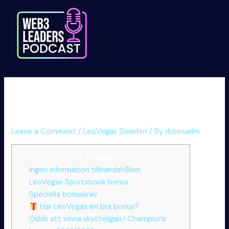
Skip
to
content
LeoVegas Casino 100 free spins
utan omsättningskrav
Leave a Comment
/
LeoVegas Sweden
/ By
rhomuelm
Content
Ingen information tillhandahållen
LeoVegas Sportsbook bonus
Speciella bonuskrav
Har LeoVegas en bra bonus?
Odds att vinna skytteligan i Champions