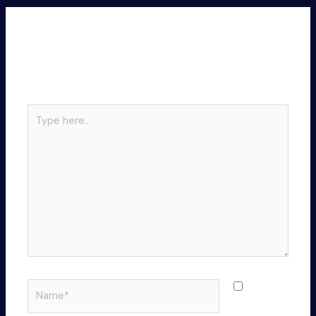
Leave a Comment
Your email address will not be published.
Required
fields are marked
*
Type
here..
Name*
Save
my name,