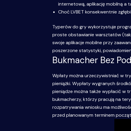
internetową, aplikację mobilną a
Choć LVBET konsekwentnie zgłębia
Typerów do gry wykorzystuje progra
proste obstawianie warsztatów (tak
swoje aplikacje mobilne przy zaawa
poszerzone statystyki, powiadomieni
Bukmacher Bez Po
Wpłaty można urzeczywistniać w tryb
pieniążki. Wypłaty wygranych środkó
pieniądze można także wypłacić w try
bukmacherzy, którzy pracują na ter
rozpatrywania wniosku ma możliwość 
przed planowanym terminem początku d