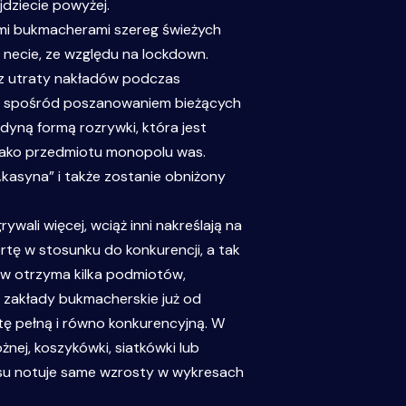
jdziecie powyżej.
ymi bukmacherami szereg świeżych
o necie, ze względu na lockdown.
sz utraty nakładów podczas
isję spośród poszanowaniem bieżących
dyną formą rozrywki, która jest
 jako przedmiotu monopolu was.
kasyna” i także zostanie obniżony
ywali więcej, wciąż inni nakreślają na
rtę w stosunku do konkurencji, a tak
nów otrzyma kilka podmiotów,
e zakłady bukmacherskie już od
rtę pełną i równo konkurencyjną. W
ej, koszykówki, siatkówki lub
zasu notuje same wzrosty w wykresach