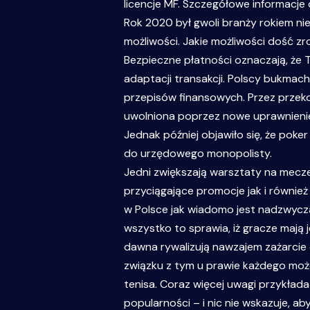
licencje MF. Szczegółowe informacje
Rok 2020 był gwoli branży rokiem ni
możliwości. Jakie możliwości dość zr
Bezpieczne płatności oznaczają, że
adaptacji transakcji. Polscy bukmac
przepisów finansowych. Przez przeko
uwolniona poprzez nowe uprawnienie
Jednak później objawiło się, że pok
do urzędowego monopolisty.
Jedni zwiększają warsztaty na mecze p
przyciągające promocje jak i równie
w Polsce jak wiadomo jest nadzwycza
wszystko to sprawia, iż gracze mają 
dawna rywalizują nawzajem zażarcie 
związku z tym u prawie każdego może
tenisa. Coraz więcej uwagi przykład
popularności – i nic nie wskazuje, ab