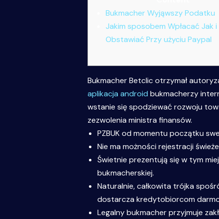
Bukmacher Wyjąwszy Podatku
Jakim sposobem Wpłacać Jak i 
Obstawiać Przy użyciu Paypal
Bukmacher Betclic otrzymał autoryz
aplikacja android
bukmacherzy interne
wstanie się spodziewać rozwoju towa
zezwolenia ministra finansów.
PZBUK od momentu początku sweg
Nie ma możności rejestracji śwież
Świetnie prezentują się w tym mi
bukmacherskiej.
Naturalnie, całkowita trójka sp
dostarcza kredytobiorcom darmo
Legalny bukmacher przyjmuje zakł