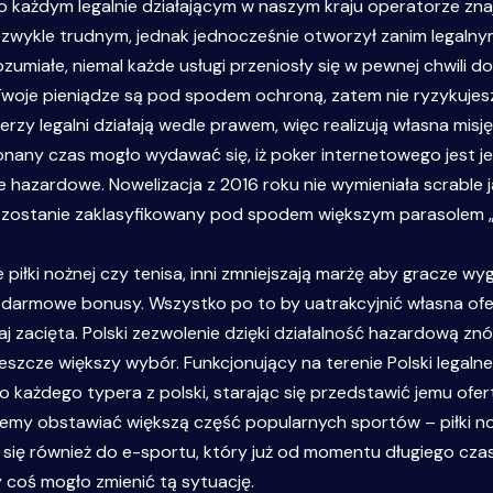
 o każdym legalnie działającym w naszym kraju operatorze zna
ezwykle trudnym, jednak jednocześnie otworzył zanim legaln
ozumiałe, niemal każde usługi przeniosły się w pewnej chwili d
 Twoje pieniądze są pod spodem ochroną, zatem nie ryzykuje
herzy legalni działają wedle prawem, więc realizują własna m
nany czas mogło wydawać się, iż poker internetowego jest je
 hazardowe. Nowelizacja z 2016 roku nie wymieniała scrable
er zostanie zaklasyfikowany pod spodem większym parasolem „
iłki nożnej czy tenisa, inni zmniejszają marżę aby gracze wygr
ż darmowe bonusy. Wszystko po to by uatrakcyjnić własna ofe
j zacięta. Polski zezwolenie dzięki działalność hazardową z
jeszcze większy wybór. Funkcjonujący na terenie Polski legaln
o każdego typera z polski, starając się przedstawić jemu ofe
my obstawiać większą część popularnych sportów – piłki nożn
a się również do e-sportu, który już od momentu długiego c
y coś mogło zmienić tą sytuację.