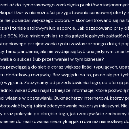
zeni aż do tymczasowego zamknięcia punktów stacjonarnych, 
zkopuł tkwił w niemożności przygotowania sensownej oferty
ze nie posiadali większego doboru – skoncentrowano się na 
lodzie) i tenisie stołowym lub esporcie. Jak oszacowano przy 
o 60%. Kilka minionych lat to dla gałęzi legalnych zakładów
 stopniowego przejmowania rynku zawłaszczonego dotąd poprz
y temu pandemia, ale nie wydaje się być ona jedynym zmart
 walka o sukces (lub przetrwanie) w tym biznesie?
 przyciągają do siebie coraz większe ilości typujących, upat
tu dodatkową rozrywkę. Bez względu na to, po co się po tych
ię wygraną. Zaczynamy od przedstawienia tego, co oferują p
dniki, wskazówki i najistotniejsze informacje, które pozwolą 
i właśnie w obstawianiu. Bukmacherzy internetowi, którzy p
obstawiać będą takimi zdecydowanie najkorzystniejszymi. N
sy oraz pokrycie po obrębie tego, jak rzeczywiście zechcem
nienie do realizowania nieomylnej jak i również niemożliwej d