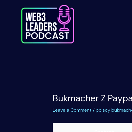
Skip
to
content
Bukmacher Z Paypa
Leave a Comment
/
polscy bukmach
Content