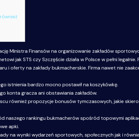
również
ację Ministra Finansów na organizowanie zakładów sportow
towi jak STS czy Szczęście działa w Polsce w pełni legalnie.
ru i oferty na zakłady bukmacherskie. Firma nawet nie zaakc
o istnienia bardzo mocno postawił na koszykówkę.
ego konta gracza ani obstawiania zakładów.
ejscu również propozycje bonusów tymczasowych, jakie skiero
ośród naszego rankingu bukmacherów spośród topowymi aplika
we apki.
ady na wyniki wydarzeń sportowych, społecznych jak i równie