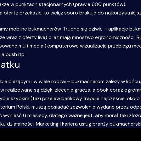
 także w punktach stacjonarnych (prawie 600 punktów).
 ofertę przekazie, to wciąż sporo brakuje do najkorzystniej
my mobilne bukmacherów. Trudno się dziwić – aplikacje bukma
że wraz z oferty live) oraz mają mnóstwo ergonomiczności.
nsowane multimedia (komputerowe wizualizacje przebiegu me
a push itp.
datku
ie bieżącym i w wiele rodzai – bukmacherom zależy w końcu, 
w realizowane są dzięki zlecenie gracza, a obok coraz ogrom
bie szybkim (taki przelew bankowy frapuje najczęściej około k
ytorium Polski, muszą posiadać zezwolenie wydane przez odp
wynieść 6 miesięcy, dlatego ważne jest, aby morał taki zło
ziałalności. Marketing i kariera usług branży bukmacherskiej