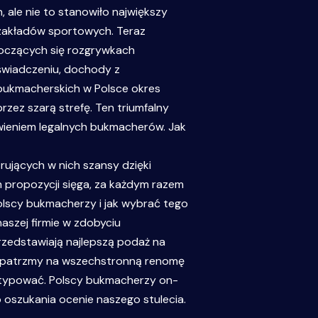
ale nie to stanowiło największy
 zakładów sportowych. Teraz
toczących się rozgrywkach
oświadczeniu, dochody z
 bukmacherskich w Polsce okres
ez szarą strefę. Ten triumfalny
wieniem legalnych bukmacherów. Jak
rujących w nich szansy dzięki
 propozycji sięga, za każdym razem
olscy bukmacherzy i jak wybrać tego
naszej firmie w zdobyciu
rzedstawiają najlepszą podaż na
ie patrzmy na wszechstronną renomę
y typować. Polscy bukmacherzy on-
o oszukania ocenie naszego stulecia.