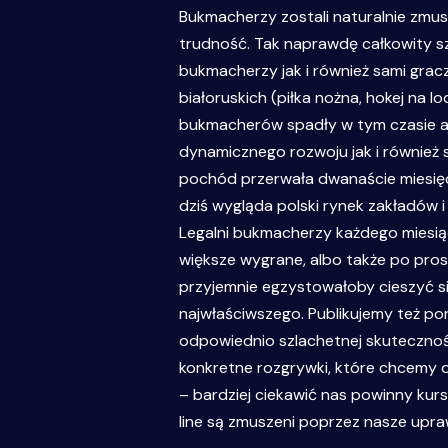
Bukmacherzy zostali naturalnie zmus
trudność. Tak naprawdę całkowity s
bukmacherzy jak i również sami grac
białoruskich (piłka nożna, hokej na 
bukmacherów spadły w tym czasie aż 
dynamicznego rozwoju jak i również
pochód przerwała dwanaście miesięc
dziś wygląda polski rynek zakładów i
Legalni bukmacherzy każdego miesiąca
większe wygrane, albo także po pros
przyjemnie egzystowałoby cieszyć s
najwłaściwszego. Publikujemy też pora
odpowiednio szlachetnej skutecznośc
konkretne rozgrywki, które chcemy 
– bardziej ciekawić nas powinny kur
line są zmuszeni poprzez nasze upraw