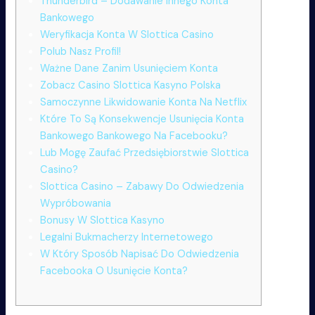
Thunderbird – Dodawanie Innego Konta
Bankowego
Weryfikacja Konta W Slottica Casino
Polub Nasz Profil!
Ważne Dane Zanim Usunięciem Konta
Zobacz Casino Slottica Kasyno Polska
Samoczynne Likwidowanie Konta Na Netflix
Które To Są Konsekwencje Usunięcia Konta
Bankowego Bankowego Na Facebooku?
Lub Mogę Zaufać Przedsiębiorstwie Slottica
Casino?
Slottica Casino – Zabawy Do Odwiedzenia
Wypróbowania
Bonusy W Slottica Kasyno
Legalni Bukmacherzy Internetowego
W Który Sposób Napisać Do Odwiedzenia
Facebooka O Usunięcie Konta?