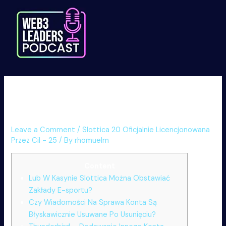
Skip
to
content
Slottica Bonus Bez Depozytu
2023 Się Na Swoje Konto
Leave a Comment
/
Slottica 20 Oficjalnie Licencjonowana
Przez Cil - 25
/ By
rhomuelm
Content
Lub W Kasynie Slottica Można Obstawiać
Zakłady E-sportu?
Czy Wiadomości Na Sprawa Konta Są
Błyskawicznie Usuwane Po Usunięciu?