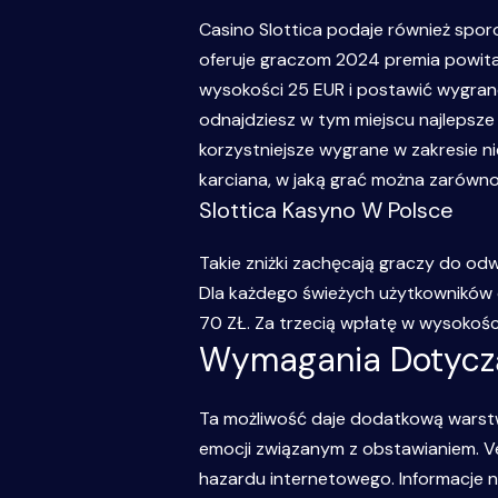
Casino Slottica podaje również spor
oferuje graczom 2024 premia powit
wysokości 25 EUR i postawić wygran
odnajdziesz w tym miejscu najlepsze
korzystniejsze wygrane w zakresie n
karciana, w jaką grać można zarówno 
Slottica Kasyno W Polsce
Takie zniżki zachęcają graczy do o
Dla każdego świeżych użytkowników 
70 ZŁ. Za trzecią wpłatę w wysokoś
Wymagania Dotycz
Ta możliwość daje dodatkową warstw
emocji związanym z obstawianiem. Ve
hazardu internetowego. Informacje n