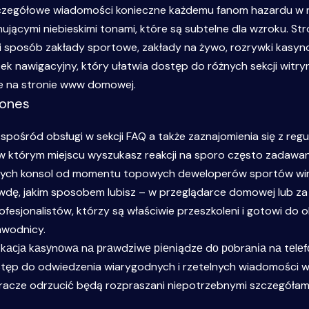
czegółowe wiadomości konieczne każdemu fanom hazardu w nec
nującymi niebieskimi tonami, które są subtelne dla wzroku. S
ki sposób zakłady sportowe, zakłady na żywo, rozrywki kasyno
k nawigacyjny, który ułatwia dostęp do różnych sekcji witryn
eje na stronie www domowej.
hones
pośród obsługi w sekcji FAQ a także zaznajomienia się z reg
w którym miejscu wyszukasz reakcji na sporo często zadawa
nych konsol od momentu topowych deweloperów sportów wirtu
dę, jakim sposobem lubisz – w przeglądarce domowej lub z
ofesjonalistów, którzy są właściwie przeszkoleni i gotowi do 
awodnicy.
kасjа kаsуnоwа nа рrаwdzіwе ріеnіądzе dо роbrаnіа nа tеlеf
tęp do odwiedzenia wiarygodnych i rzetelnych wiadomości wr
gracze odrzucić będą rozpraszani niepotrzebnymi szczegółami