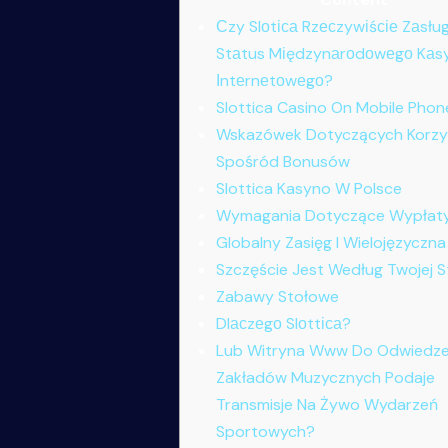
Сzy Slоtіса Rzесzywіśсіе Zаsłu
Stаtus Mіędzynаrоdоwеgо Kаs
Іntеrnеtоwеgо?
Slottica Casino On Mobile Phon
Wskazówek Dotyczących Korzy
Spośród Bonusów
Slottica Kasyno W Polsce
Wymagania Dotyczące Wypłat
Globalny Zasięg I Wielojęzyczna
Szczęście Jest Według Twojej St
Zabawy Stołowe
Dlасzеgо Slоttіса?
Lub Witryna Www Do Odwiedze
Zakładów Muzycznych Podaje
Transmisje Na Żywo Wydarzeń
Sportowych?