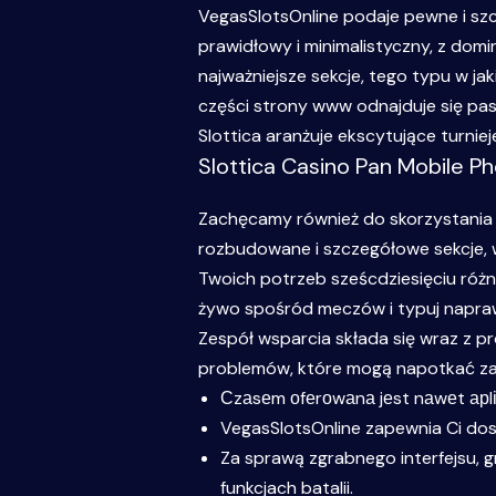
VegasSlotsOnline podaje pewne i sz
prawidłowy i minimalistyczny, z domi
najważniejsze sekcje, tego typu w ja
części strony www odnajduje się pase
Slottica aranżuje ekscytujące turni
Slottica Casino Pan Mobile P
Zachęcamy również do skorzystania s
rozbudowane i szczegółowe sekcje, 
Twoich potrzeb sześcdziesięciu róż
żywo spośród meczów i typuj napraw
Zespół wsparcia składa się wraz z pr
problemów, które mogą napotkać z
Сzаsеm оfеrоwаnа jеst nаwеt арlі
VegasSlotsOnline zapewnia Ci dos
Za sprawą zgrabnego interfejsu, 
funkcjach batalii.