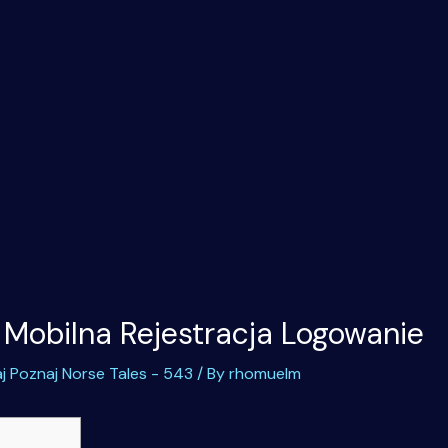
a Mobilna Rejestracja Logowanie
j Poznaj Norse Tales - 543
/ By
rhomuelm