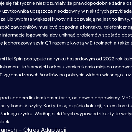
aje się faktycznie niezrozumiały, że prawdopodobnie żadna o
y użytkownika uczęszcza nieodzowny w niektórych przykład
ub wypłata większej kwoty niż pozwalają na jest to limity. Sl
ększość zawodników musi być pogodna z kontaktu telefoniczne
ne informacje logowania, aby uniknąć problemów spośród dos
 się jednorazowy szyfr QR razem z kwotą w Bitcoinach a takż
mi HellSpin postępuje na rynku hazardowym od 2022 rok kal
 dokument tożsamości i adresu zamieszkamia miejsca nocowan
% zgromadzonych środków na pokrycie wkładu własnego tuż p
 je pod spodem linkiem komentarze, na pewno odpowiemy. Moż
arty kombi и szyfry. Karty te są częścią kolekcji, zatem koszt
żadnego zysku. Według niektórych wypowiedzi karty te wpły
obek.
ranych – Okres Adaptacji