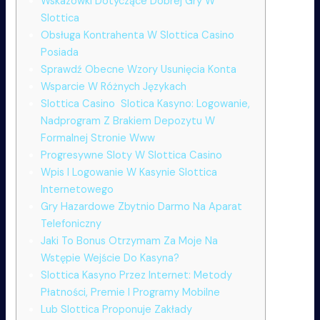
Wskazówki Dotyczące Dobrej Gry W
Slottica
Obsługa Kontrahenta W Slottica Casino
Posiada
Sprawdź Obecne Wzory Usunięcia Konta
Wsparcie W Różnych Językach
Slottica Casino ️ Slotica Kasyno: Logowanie,
Nadprogram Z Brakiem Depozytu W
Formalnej Stronie Www
Progresywne Sloty W Slottica Casino
Wpis I Logowanie W Kasynie Slottica
Internetowego
Gry Hazardowe Zbytnio Darmo Na Aparat
Telefoniczny
Jaki To Bonus Otrzymam Za Moje Na
Wstępie Wejście Do Kasyna?
Slottica Kasyno Przez Internet: Metody
Płatności, Premie I Programy Mobilne
Lub Slottica Proponuje Zakłady