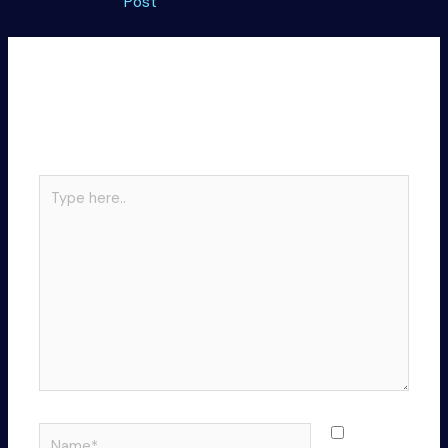
Post
Leave a Comment
Your email address will not be published.
Required
fields are marked
*
Type
here..
Name*
Save