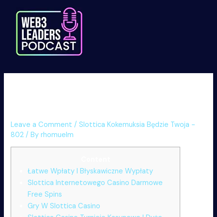
Skip
to
content
Slottica India Wsparcie
Licencjonowane
Leave a Comment
/
Slottica Kokemuksia Będzie Twoja -
802
/ By
rhomuelm
Content
Łatwe Wpłaty I Błyskawiczne Wypłaty
Slottica Internetowego Casino Darmowe
Free Spins
Gry W Slottica Casino