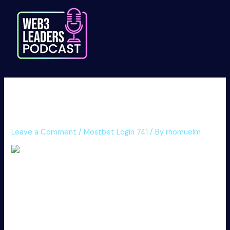
Skip
to
content
Mostbet Apostas Esportivas As
Well As Cassino
Leave a Comment
/
Mostbet Login 741
/ By
rhomuelm
O internet site mostbet-brasileira.com contém
informações sobre as ofertas do cassino e weil empresa
de apostas MOSTBET afin de jogadores no Brasil. Se você
está procurando 1 cassino on-line com boas instalações e
pagamentos confiáveis, o Mostbet é certamente uma
dieses opções que você deve considerar. A plataforma