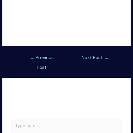
Поставьте $15 или более на экспресс (минимум три
исхода с минимальным коэффициентом -200 на исход),
и вам пора и честь знать зачислена бесплатная ставка в
размере $7,50, как только квалификационная тариф пора
и честь знать рассчитана.
Post
←
Previous
Next Post
→
navigation
Post
Leave a Comment
Your email address will not be published.
Required
fields are marked
*
Type
here..