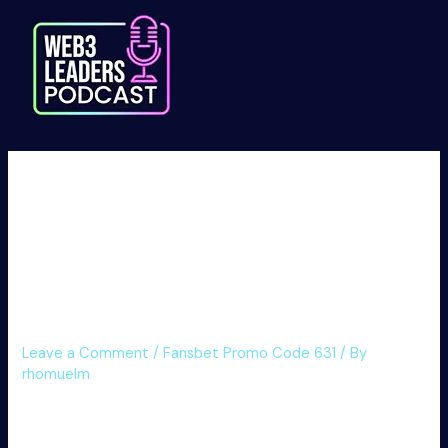
Skip
to
content
Фан Спорт Fansport ресурс Бк
Ставки На Спорт Регистрация
На Сайте С Бонусом
Мобильное Приложение
Fansport
Leave a Comment
/
Fansbet Promo Code 631
/ By
rhomuelm