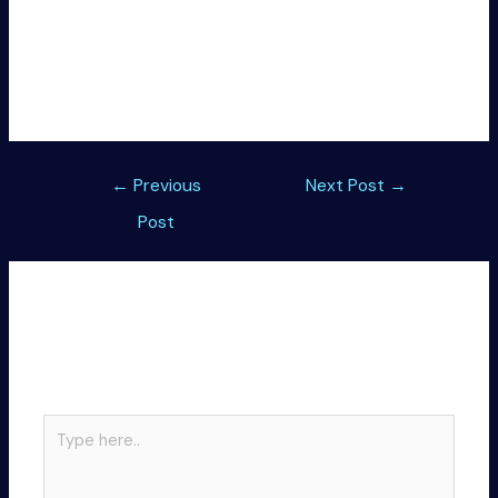
realnymi krupierami on-line, w który sposób i będąc
wirtualnym. Live Slottica Casino jest to zwyczaj uciechy, w
którym możesz poczuć się jakim rodzajem w fachowym
kasynie.
Post
←
Previous
Next Post
→
navigation
Post
Leave a Comment
Your email address will not be published.
Required
fields are marked
*
Type
here..