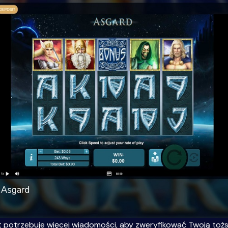
potrzebuje więcej wiadomości, aby zweryfikować Twoją tożs