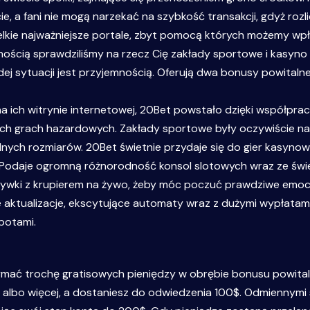
e, a fani nie mogą narzekać na szybkość transakcji, gdyż rozl
elkie najważniejsze portale, zbyt pomocą których możemy wpł
nością sprawdziliśmy na rzecz Cię zakłady sportowe i kasyn
j sytuacji jest przyjemnością. Oferują dwa bonusy powitalne
na ich witrynie internetowej, 20Bet powstało dzięki współpra
h grach hazardowych. Zakłady sportowe były oczywiście na w
lnych rozmiarów. 20Bet świetnie przydaje się do gier kasynow
daje ogromną różnorodność konsol slotowych wraz ze świetną
rywki z krupierem na żywo, żeby móc poczuć prawdziwe emocje
 aktualizacje, ekscytujące automaty wraz z dużymi wypłatami,
kpotami.
ać trochę gratisowych pieniędzy w obrębie bonusu powitaln
$ albo więcej, a dostaniesz do odwiedzenia 100$. Odmiennymi 