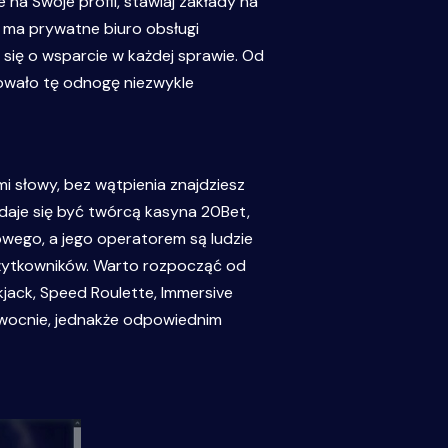
a Swoje profil, stawiaj zakłady na
t ma prywatne biuro obsługi
się o wsparcie w każdej sprawie. Od
towało tę odnogę niezwykle
mi słowy, bez wątpienia znajdziesz
daje się być twórcą kasyna 20Bet,
owego, a jego operatorem są ludzie
 użytkowników. Warto rozpocząć od
ckjack, Speed Roulette, Immersive
zowocnie, jednakże odpowiednim