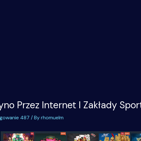
yno Przez Internet I Zakłady Spo
ogowanie 487
/ By
rhomuelm