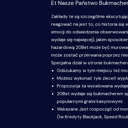
Et Nasze Państwo Bukmacher
Zakłady te są szczególnie ekscytują
reagować na jest to, co historia si
emocji do odwiedzenia obserwowan
wydaje się najwięcej), jakim sposob
hazardową 20Bet może być murowany,
może zostać przerwana poprzez nies
Specjalna dział w stronie bukmacher
Odszukamy w tym miejscu też moż
Możesz wykonać tyle zleceń wypła
Propozycja ta wycelowana wydaje
20Bet wydaje się bukmacherem sp
popularnymi grami kasynowymi.
Wskazane Jest rozpocząć od momen
Ów Kredyty Blackjack, Speed Roule