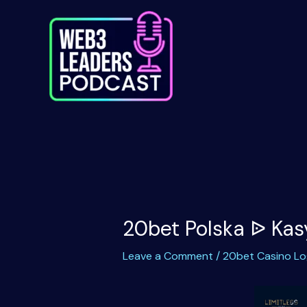
Skip
to
content
20bet Polska ᐉ Kas
Leave a Comment
/
20bet Casino L