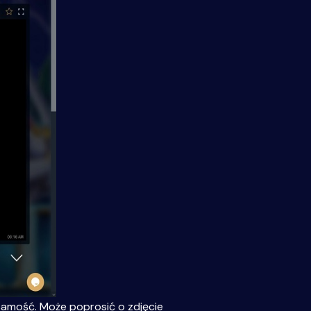
amość. Może poprosić o zdjęcie