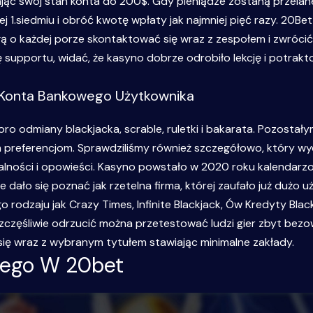
c swój stan konta do 200$. Gdy pieniądze zostaną przelane n
j 1.siedmiu i obróć kwotę wpłaty jak najmniej pięć razy. 20Be
ą o każdej porze skontaktować się wraz z zespołem i zwrócić 
supportu, widać, że kasyno dobrze odrobiło lekcję i potrak
 Konta Bankowego Użytkownika
oro odmiany blackjacka, scrable, ruletki i bakarata. Pozostały
m preferencjom. Sprawdziliśmy również szczegółowo, który wy
galności i opowieści. Kasyno powstało w 2020 roku kalendarz
 dało się poznać jak rzetelna firma, której zaufało już dużo
o rodzaju jak Crazy Times, Infinite Blackjack, Ów Kredyty Bla
eszczęśliwie odrzucić można przetestować ludzi gier zbyt be
ię wraz z wybranym tytułem stawiając minimalne zakłady.
wego W 20bet