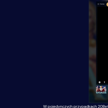
W pojedynczych przypadkach 20Bet 