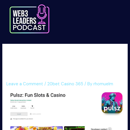
Skip
to
content
20bet Polska 2025 Zaloguj Się
W Tej Chwili I Zgarnij 400zł
Bonusu
Leave a Comment
/
20bet Casino 365
/ By
rhomuelm