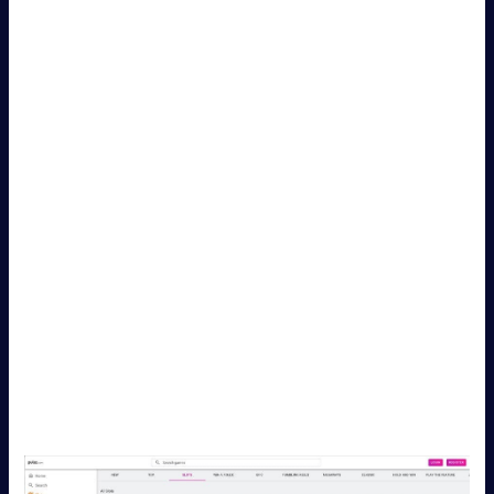
sobie większość korzyści hazardu przez internet spośród
wykorzystaniem autentycznych pieniędzy. Odrzucić można
nie wspomnieć o wyjątkowym zestawie ofert i bonusów
gwoli każdego zaciekawionych internautów, wielu pewnym
opcjom wpłat i wypłat a także profesjonalnej obsłudze
kontrahenta. Łączy ona bogatą ofertę zakładów na
wydarzenia sportowe oraz rozrywki kasynowe.
Twoje opcje zakładów są niemal niezmierzone dzięki
codziennym wydarzeniom do odwiedzenia wybrania. Różne
typy zakładów sprawiają, że platforma wydaje się
interesująca dla doświadczonych internautów. Mr Bet
stawia na wygodę i luksus wszelkich swoich zawodników,
toteż też, wsłuchując się w katalogów wymagania,
prezentujemy w największym stopniu niezawodne metody
płatności. Zbyt pierwotnego pomocą możesz bez żadnych
przeszkód wpłacać depozyt na swe rachunek rozliczeniowy,
a także wypłacać wygrane.