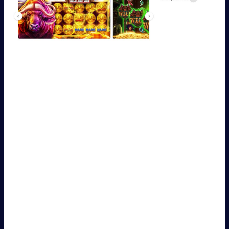
Na podstawie tego, jakie możliwości możemy znaleźć na
katalogów stronie www, 20Bet powstało dzięki współpracy
ludzi zakochanych w zakładach sportowych, ale również w
innych rozrywkach hazardowych. Zakłady sportowe były
oczywiście pierwsze i naprawdę wolno firma rozkręcała się
do obecnych rozmiarów. Kasyno 20Bet w swoim portfolio
posiada przeszło dwa tysiące tytułów, więc każdy powinien
znaleźć tutaj coś na rzecz siebie. Ma to siano jedynie i
wyłącznie tytuły od czasu licencjonowanych dostawców
aplikacji, co jest zabezpieczeniem bezpieczeństwa. Ta
jaskinia hazardu skupia się głównie na automatach do
odwiedzenia rozrywki, które w minionych czasach
przeżywają swoją drugą młodość.
Spośród kolei odpowiedź na wiadomość wysłaną przez
blankiet kontaktowy bądź list elektroniczny powinno się