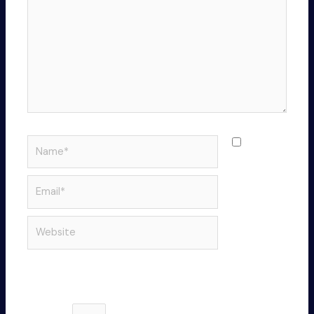
Name*
Save
my name,
email, and
Email*
website in
this
Website
browser
for the
next time I
comment.
Please enter an answer in digits: