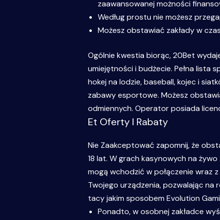
zaawansowanej możności finansow
Według prostu nie możesz przegap
Możesz obstawiać zakłady w czasi
Ogólnie kwestia biorąc, 20Bet wyd
umiejętności i budżecie. Pełna lista
hokej na lodzie, baseball, kojec i si
zabawy esportowe. Możesz obstawiać
odmiennych. Operator posiada lice
Et Oferty I Rabaty
Nie Zaakceptować zapomnij, że obsta
18 lat. W grach kasynowych na żywo 
mogą wchodzić w połączenie wraz z 
Twojego urządzenia, pozwalając na r
tacy jakim sposobem Evolution Gaming
Ponadto, w osobnej zakładce wyśw