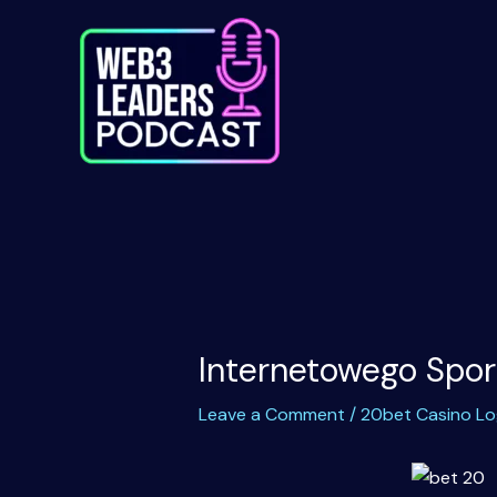
Skip
to
content
Internetowego Spor
Leave a Comment
/
20bet Casino Lo