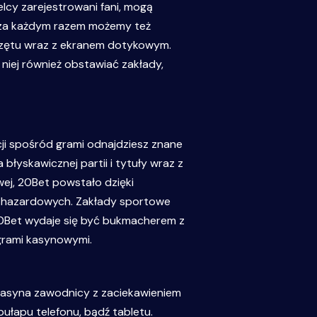
cy zarejestrowani fani, mogą
e, za każdym razem możemy też
przętu wraz z ekranem dotykowym.
niej również obstawiać zakłady,
?
ji spośród grami odnajdziesz znane
łyskawicznej partii i tytuły wraz z
wej, 20Bet powstało dzięki
h hazardowych. Zakłady sportowe
 20Bet wydaje się być bukmacherem z
grami kasynowymi.
 kasyna zawodnicy z zaciekawieniem
pułapu telefonu, bądź tabletu.