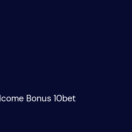
elcome Bonus 10bet