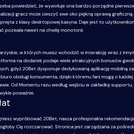
zeba powiedzieć, że wywołuje ona bardzo porządne pierwsz
lizacji gracz może cieszyć swe oko piękną oprawą graficzną. 
erpnięta z klasy desktopowej kasyna. Daje jest to użytkownik
ać pozwala nawet na chwilę monotonii.
rzyskie, w których musisz wchodzić w interakcję wraz z innym
atforma na dodatek podaje wiele atrakcyjnych bonusów gwoli
nych, gdyż 20Bet dysponuje dedykowaną aplikację mobilną zar
biuro obsługi konsumenta, dzięki któremu fani mogą o każde
prawie. Od Momentu razu według wejściu w zakładkę supportu,
zwykle poważnie.
łat
 pragniesz wypróbować 20Bet, nasza profesjonalna rekomendac
 mogłoby Cię rozczarować. Stronica jest zarządzana za pośre