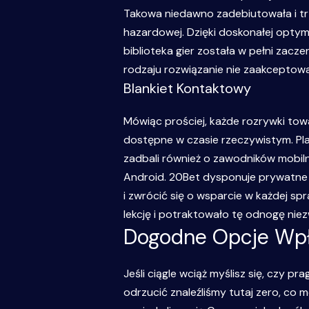
Takowa niedawno zadebiutowała i tr
hazardowej. Dzięki doskonałej optyma
biblioteka gier została w pełni zacz
rodzaju rozwiązanie nie zaakceptow
Blankiet Kontaktowy
Mówiąc prościej, każde rozrywki towa
dostępne w czasie rzeczywistym. Pl
zadbali również o zawodników mobil
Android. 20Bet dysponuje prywatne 
i zwrócić się o wsparcie w każdej s
lekcję i potraktowało tę odnogę nie
Dogodne Opcje Wp
Jeśli ciągle wciąż myślisz się, czy
odrzucić znaleźliśmy tutaj zero, co