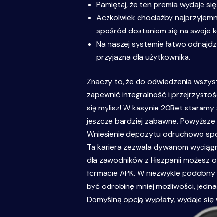
Pamiętaj, że ten premia wydaje si
Aczkolwiek chociażby najprzyjem
spośród dostaniem się na swoje 
Na naszej systemie łatwo odnajdzi
przyjazna dla użytkownika.
Znaczy to, że do odwiedzenia wszy
zapewnić integralność i przejrzystoś
się mylisz! W kasynie 20Bet staramy 
jeszcze bardziej zabawne. Powyższe
Wniesienie depozytu odruchowo spo
Ta kariera zezwala dywanom wyciągną
dla zawodników z Hiszpanii możesz 
formacie APK. W niezwykle podobny 
być odrobinę mniej możliwości, jed
Domyślną opcją wypłaty, wydaje się 