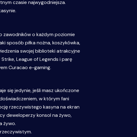
tnym czasie najwygodniejsza.
asynie.
do zawodników o każdym poziomie
jaki sposób piłka nożna, koszykówka,
iedzenia swojej biblioteki atrakcyjne
trike, League of Legends i parę
wem Curacao e-gaming.
 się jedynie, jeśli masz ukończone
 doświadczeniem, w którym fani
cję rzeczywistego kasyna na ekran
ący deweloperzy konsol na żywo,
a żywo.
 rzeczywistym.