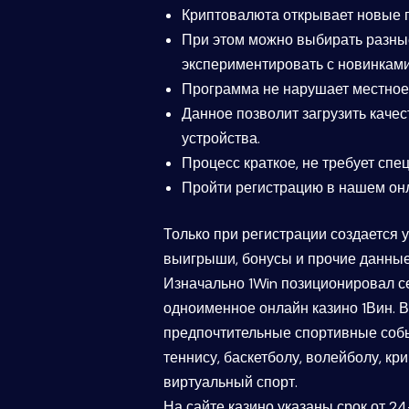
Криптовалюта открывает новые г
При этом можно выбирать разные
экспериментировать с новинками
Программа не нарушает местное 
Данное позволит загрузить каче
устройства.
Процесс краткое, не требует спе
Пройти регистрацию в нашем онл
Только при регистрации создается 
выигрыши, бонусы и прочие данные 
Изначально 1Win позиционировал се
одноименное онлайн казино 1Вин. В
предпочтительные спортивные событ
теннису, баскетболу, волейболу, к
виртуальный спорт.
На сайте казино указаны срок от 24