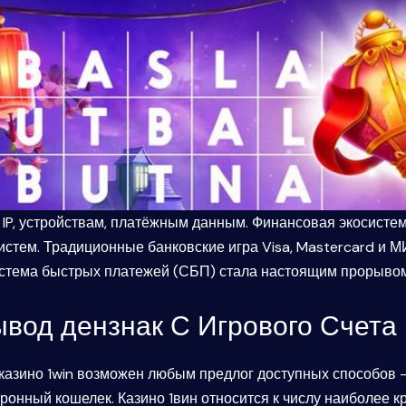
IP, устройствам, платёжным данным. Финансовая экосистем
истем. Традиционные банковские игра Visa, Mastercard и 
стема быстрых платежей (СБП) стала настоящим прорывом
вод дензнак С Игрового Счета 
казино 1win возможен любым предлог доступных способов –
ронный кошелек. Казино 1вин относится к числу наиболее 