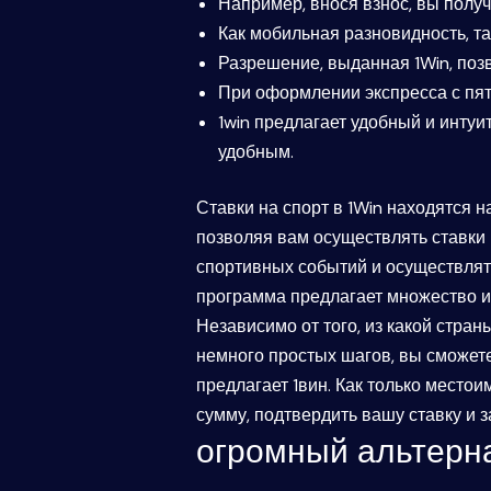
Например, внося взнос, вы получ
Как мобильная разновидность, та
Разрешение, выданная 1Win, поз
При оформлении экспресса с пят
1win предлагает удобный и инту
удобным.
Ставки на спорт в 1Win находятся н
позволяя вам осуществлять ставки 
спортивных событий и осуществлять
программа предлагает множество и
Независимо от того, из какой стран
немного простых шагов, вы сможете
предлагает 1вин. Как только местои
сумму, подтвердить вашу ставку и з
огромный альтерн