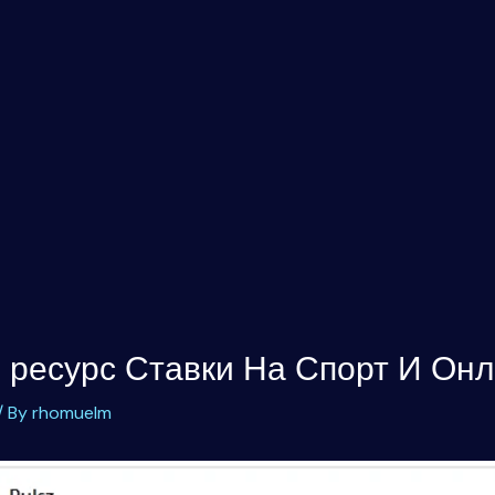
ресурс Ставки На Спорт И Онл
/ By
rhomuelm