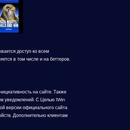
ывается доступ ко всем
тся в том числе и на беттеров.
нициативность на сайте. Также
ем уведомлений. С Целью 1Win
ной версии официального сайта
ойств. Дополнительно клиентам