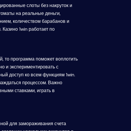
цированные слоты без накруток и
томаты на реальные деньги,
нием, количеством барабанов и
 Казино 1win работает по
й, то программа поможет воплотить
но и экспериментировать с
ый доступ ко всем функциям 1win.
лаждаться процессом. Важно
вными ставками, играть в
чиной для замораживания счета