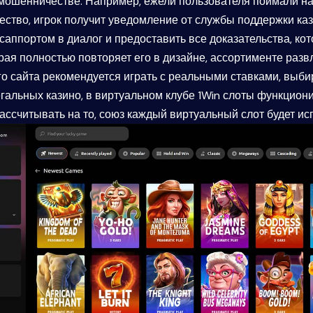
 мошенничестве. Например, ежели пользователя поймали на
ство, игрок получит уведомление от службы поддержки каз
саппортом в диалог и предоставить все доказательства, кот
рая полностью повторяет его в дизайне, ассортименте разв
 сайта рекомендуется играть с реальными ставками, выбир
легальных казино, в виртуальном клубе 1Win слоты функцион
рассчитывать на то, союз каждый виртуальный слот будет и