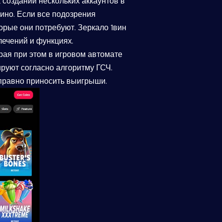
 создании нескольких аккаунтов в
ино. Если все подозрения
орые они потребуют. Зеркало 1вин
лечений и функциях.
ая при этом в игровом автомате
ируют согласно алгоритму ГСЧ.
справно приносить выигрыши.