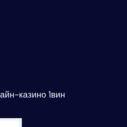
айн-казино 1вин