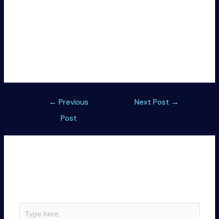
дополнительно приобрести нота 50 тысяч рублей.
Бонусы 1win — данное специальные предложения от
букмекерской конторы и онлайн-казино, направленные на
поощрение игроков. Они гигант быть представлены в
виде дополнительных средств на игровой счет,
бесплатных ставок, фриспинов или кэшбэка.
Post
←
Previous
Next Post
→
navigation
Post
Leave a Comment
Your email address will not be published.
Required
fields are marked
*
Type