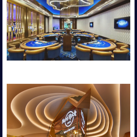
In Официальный сайт Бк для Ставок На
Спорт Онлайн