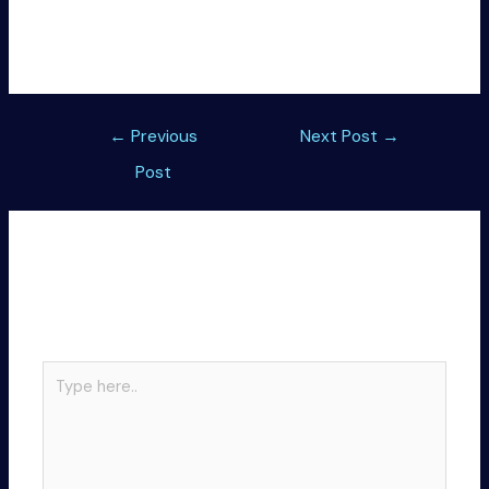
то котировки приобретают цвета салата цвет. В таком
режиме можно поставить не только на основной концовка
и на роспись.
Post
←
Previous
Next Post
→
navigation
Post
Leave a Comment
Your email address will not be published.
Required
fields are marked
*
Type
here..