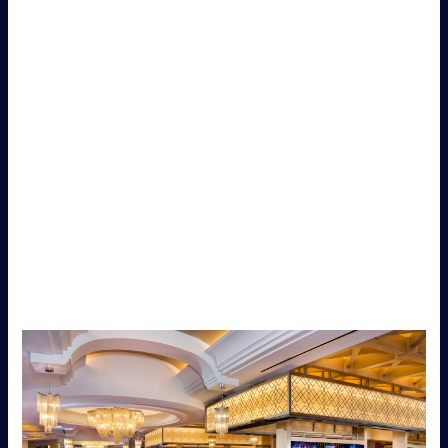
кнопки ниже. В ходе них можно получить фрибеты,
релоады, кешбэк и другие поощрения. Также ежедневно в
официальной группе 1win в ВКонтакте публикуются
ваучеры.
Найти Актуальное Зеркало 1win
После регистрации приглашённого пользователя и его
первой активности, пригласитель получит бонусные
средства. Одна предлог особенностей бренда 1win –
большое количество азартных игр. Часть автоматов
доступна в двух режимах – демонстрационном и
платном. Жителям РФ и стран СНГ доступна
лицензионная программа 1win, на которой услуги казино
совмещаются со ставками на спортивные события.